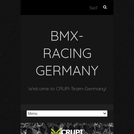
Suchen
nach:
BMX-
RACING
GERMANY
Welcome to CRUPI-Team-Germany!