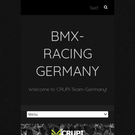
Suchen
nach:
BMX-
RACING
GERMANY
Welcome to CRUPI-Team-Germany!